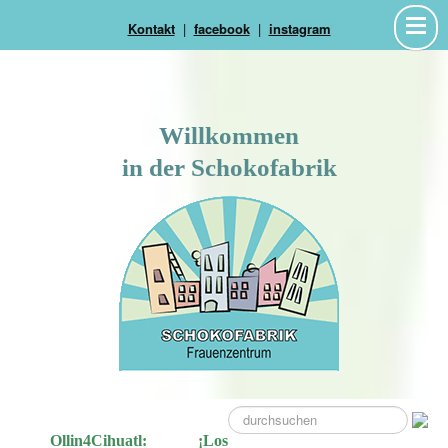
Kontakt
|
facebook
|
instagram
Willkommen
in der Schokofabrik
suche
Ollin4Cihuatl: ¡Los